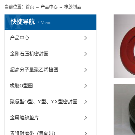
当前位置：
首页
→
产品中心
→
橡胶制品
M
快捷导航
Menu
产品中心
金刚石压机密封圈
超高分子量聚乙烯挡圈
橡胶O型圈
聚氨酯O型、Y型、YX型密封圈
金属缠绕垫片
青铜耐磨带（导向带）