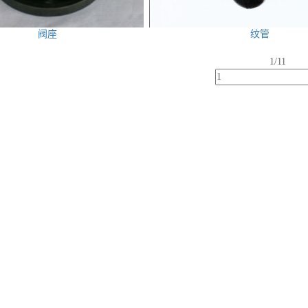
阀座
纹管
1/1
1